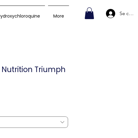
Se conn
ydroxychloroquine
More
Nutrition Triumph
Prix