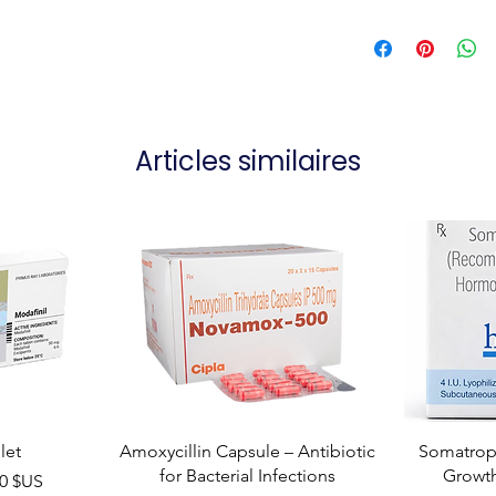
Articles similaires
let
Amoxycillin Capsule – Antibiotic
Somatropi
for Bacterial Infections
Growt
el
00 $US