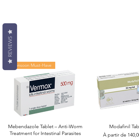
REVIEWS
Monsoon Must-Have
Mebendazole Tablet – Anti-Worm
Modafinil Tab
Treatment for Intestinal Parasites
Prix promotionn
À partir de
140,