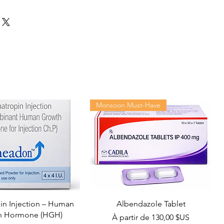
Monsoon Must-Have
n Injection – Human
Albendazole Tablet
h Hormone (HGH)
Prix promotionnel
À partir de
130,00 $US