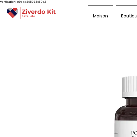
Verification: e9bad445073c50e2
Maison
Boutiq