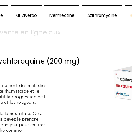
ue
Kit Ziverdo
Ivermectine
Azithromycine
H
vente en ligne aux
ychloroquine (200 mg)
raitement des maladies
te rhumatoïde et le
tit la progression de la
e et les rougeurs.
e la nourriture. Cela
s devez le prendre
que jour pour en tirer
endre comme