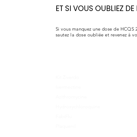
ET SI VOUS OUBLIEZ D
Si vous manquez une dose de HCQS 200
sautez la dose oubliée et revenez à vo
Kit Ziverdo
Ivermectine
Azithromycine
Hydroxychloroquine
FabiFlu
Plaquenil