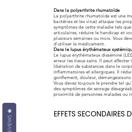
Dans la polyarthrite rhumatoïde
La polyarthrite rhumatoïde est une m
bactéries et les virus) attaque les p
symptômes de cette maladie tels que la
articulaires, réduire le handicap et v
plusieurs semaines ou mois. Vous deve
d'utiliser le médicament.
Dans le lupus érythémateux systémiq
Le lupus érythémateux disséminé (LED
erreur les tissus sains. Il peut affect
libération de substances dans le corps
inflammatoires et allergiques. Il rédu
gonflement, douleur, démangeaisons e
Vous devez toujours le prendre tel qu'
des symptômes de sevrage désagréable
proximité de personnes malades ou in
EFFETS SECONDAIRES 
REVIEWS