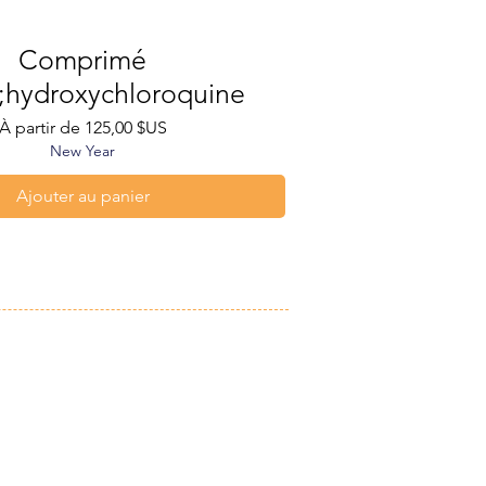
Comprimé
Aperçu rapide
;hydroxychloroquine
Prix promotionnel
À partir de
125,00 $US
New Year
Ajouter au panier