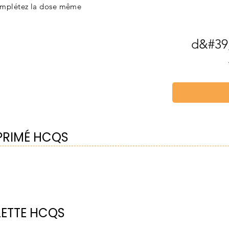
omplétez la dose même
d&#39
PRIMÉ HCQS
LETTE HCQS