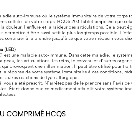
aladie auto-immune où le système immunitaire de votre corps 
ropres cellules de votre corps. HCQS 200 Tablet empêche que cela
 douleur, l'enflure et la raideur des articulations. Cela peut ég
ous permettre d'être aussi actif le plus longtemps possible. L'e
z continuer à le prendre jusqu'à ce que votre médecin vous dise
ue (LED)
) est une maladie auto-immune. Dans cette maladie, le systèm
er la peau, les articulations, les reins, le cerveau et d'autres o
 qui provoquent une inflammation. Il peut être utilisé pour trai
it la réponse de votre système immunitaire à ces conditions, réd
t autres réactions de type allergique.
il vous a été prescrit. N'arrêtez pas de le prendre sans l'avis 
s. Étant donné que ce médicament affaiblit votre système immu
fectées.
DU COMPRIMÉ HCQS