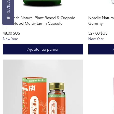
REVIEWS
Aperçu rapide
Geofresh Natural Plant Based & Organic
Nordic Natural
Wholefood Multivitamin Capsule
Gummy
Prix
Prix
48,00 $US
527,00 $US
New Year
New Year
Ajouter au panier