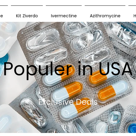
ue
Kit Ziverdo
Ivermectine
Azithromycine
H
Populer in USA
Exclusive Deals