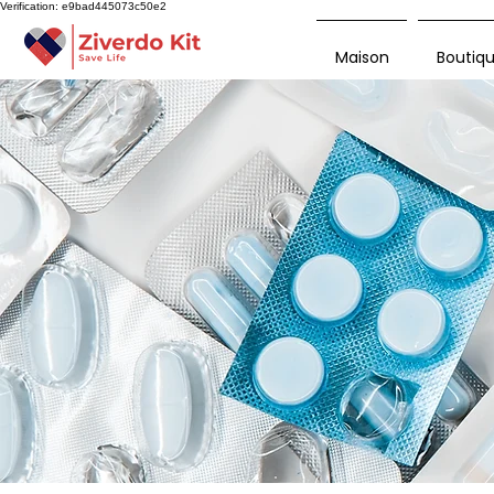
Verification: e9bad445073c50e2
Maison
Boutiq