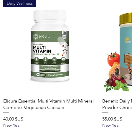
Daily Wellness
Aperçu rapide
Elicura Essential Multi Vitamin Multi Mineral
Benefic Daily 
Complex Vegetarian Capsule
Powder Choco
Prix
Prix
40,00 $US
55,00 $US
New Year
New Year