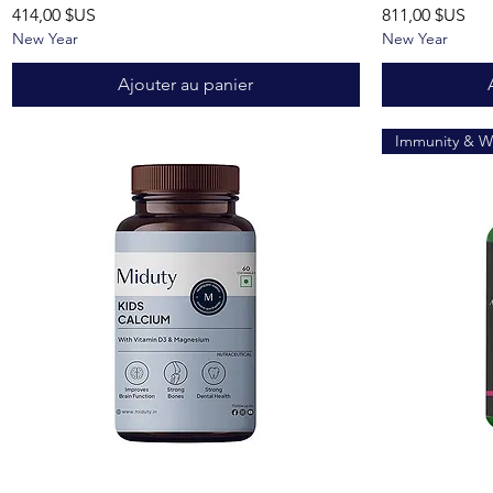
Prix
Prix
414,00 $US
811,00 $US
New Year
New Year
Ajouter au panier
Immunity & W