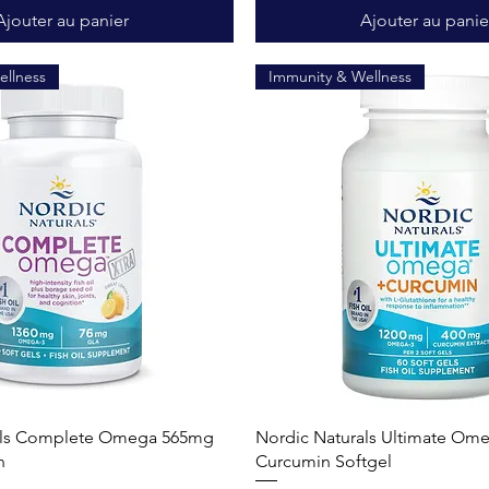
Ajouter au panier
Ajouter au panie
ellness
Immunity & Wellness
Aperçu rapide
Aperçu rapide
als Complete Omega 565mg
Nordic Naturals Ultimate Om
n
Curcumin Softgel