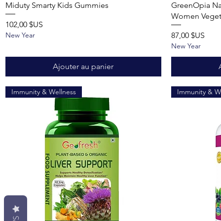
Aperçu rapide
Miduty Smarty Kids Gummies
GreenOpia Nat
Women Vegetr
Prix
102,00 $US
Prix
New Year
87,00 $US
New Year
Ajouter au panier
Immunity & Wellness
Immunity & W