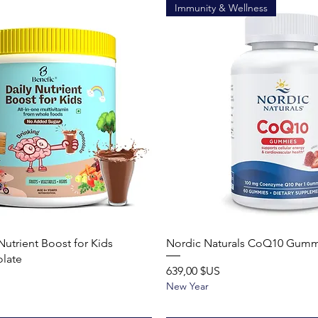
Immunity & Wellness
Aperçu rapide
Aperçu rapide
Nutrient Boost for Kids
Nordic Naturals CoQ10 Gum
late
Prix
639,00 $US
New Year