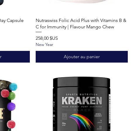
Aperçu rapide
Day Capsule
Nutraswiss Folic Acid Plus with Vitamins B &
C for Immunity | Flavour Mango Chew
Prix
258,00 $US
New Year
r
Ajouter au panier