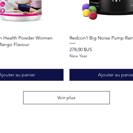
Aperçu rapide
Aperçu rapide
n Health Powder Women
Redcon1 Big Noise Pump Ra
Mango Flavour
Prix
278,00 $US
New Year
Ajouter au panier
Ajouter au panie
Voir plus