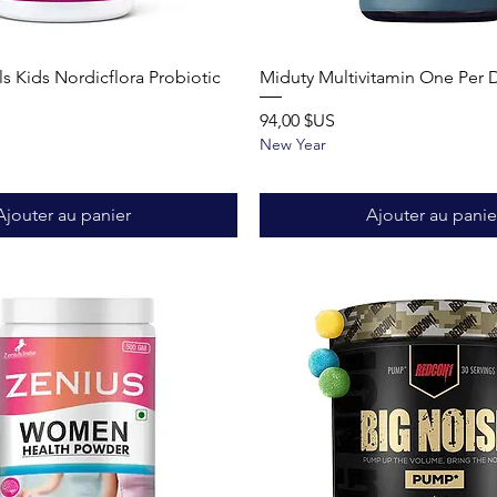
Aperçu rapide
Aperçu rapide
s Kids Nordicflora Probiotic
Miduty Multivitamin One Per 
Prix
94,00 $US
New Year
Ajouter au panier
Ajouter au panie