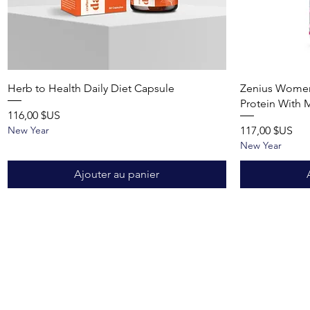
Aperçu rapide
Herb to Health Daily Diet Capsule
Zenius Wome
Protein With 
Prix
116,00 $US
Prix
New Year
117,00 $US
New Year
Ajouter au panier