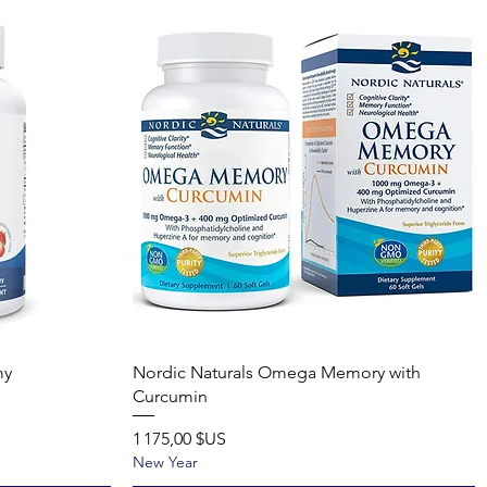
Aperçu rapide
my
Nordic Naturals Omega Memory with
Curcumin
Prix
1 175,00 $US
New Year