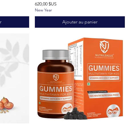
Prix
620,00 $US
New Year
r
Ajouter au panier