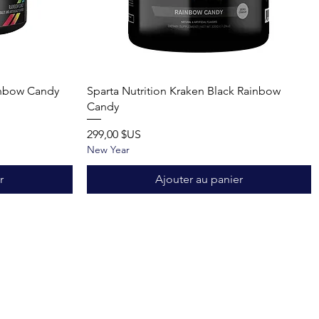
Aperçu rapide
inbow Candy
Sparta Nutrition Kraken Black Rainbow
Candy
Prix
299,00 $US
New Year
r
Ajouter au panier