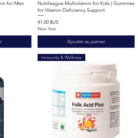
Aperçu rapide
min for Men
Nutrileague Multivitamin for Kids | Gummies
for Vitamin Deficiency Support
Prix
41,00 $US
New Year
r
Ajouter au panier
Immunity & Wellness