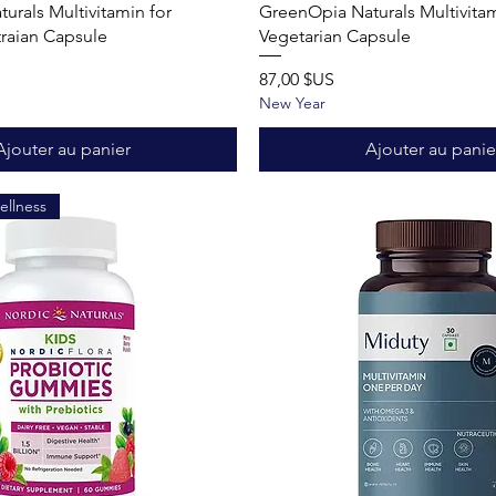
Aperçu rapide
Aperçu rapide
urals Multivitamin for
GreenOpia Naturals Multivita
aian Capsule
Vegetarian Capsule
Prix
87,00 $US
New Year
Ajouter au panier
Ajouter au panie
ellness