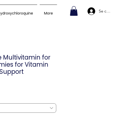
Se conn
ydroxychloroquine
More
 Multivitamin for
mies for Vitamin
 Support
rix