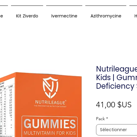
ue
Kit Ziverdo
Ivermectine
Azithromycine
H
Nutrileague
Kids | Gum
Deficiency
P
41,00 $US
Pack
*
Sélectionner