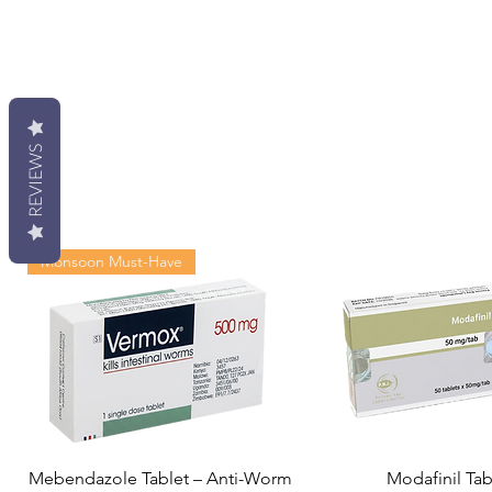
REVIEWS
Monsoon Must-Have
Mebendazole Tablet – Anti-Worm
Modafinil Tab