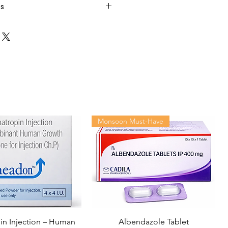
ts
Monsoon Must-Have
n Injection – Human
Albendazole Tablet