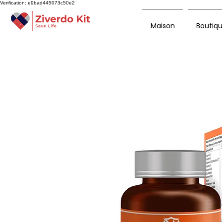
Verification: e9bad445073c50e2
Maison
Boutiq