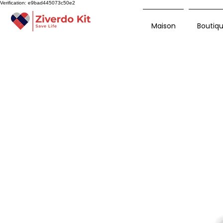
Verification: e9bad445073c50e2
Maison
Boutiq