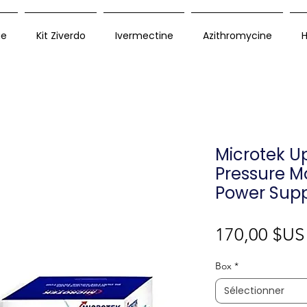
ue
Kit Ziverdo
Ivermectine
Azithromycine
H
Microtek U
Pressure M
Power Supp
170,00 $US
Box
*
Sélectionner