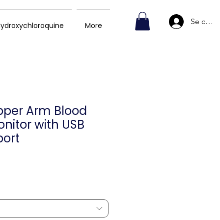
Se conn
ydroxychloroquine
More
pper Arm Blood
onitor with USB
ort
Prix