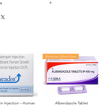
ts
Monsoon Must-Have
n Injection – Human
Albendazole Tablet