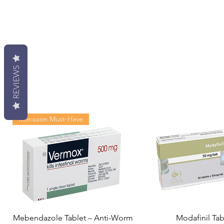
REVIEWS
Monsoon Must-Have
Mebendazole Tablet – Anti-Worm
Modafinil Tab