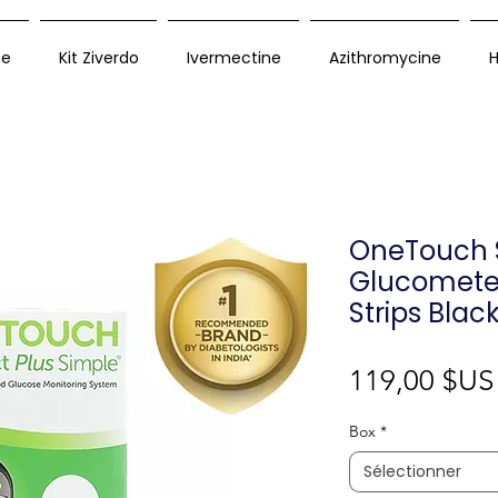
ue
Kit Ziverdo
Ivermectine
Azithromycine
H
OneTouch S
Glucometer
Strips Blac
119,00 $US
Box
*
Sélectionner