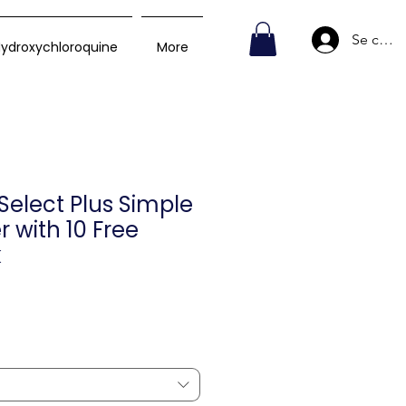
Se conn
ydroxychloroquine
More
elect Plus Simple
 with 10 Free
k
Prix