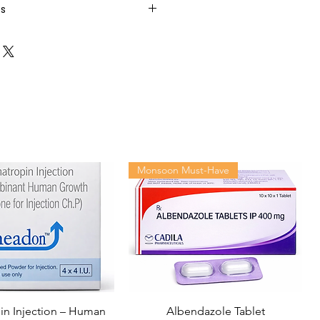
ts
Monsoon Must-Have
n Injection – Human
Albendazole Tablet