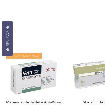
REVIEWS
Monsoon Must-Have
Mebendazole Tablet – Anti-Worm
Modafinil Tab