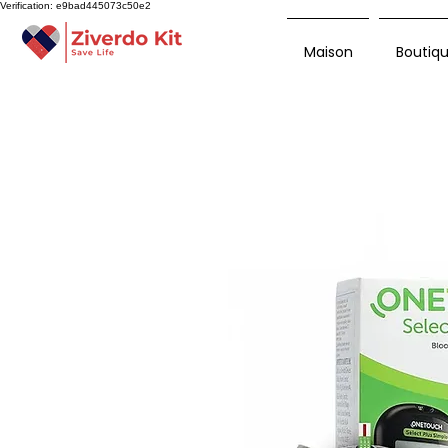
Verification: e9bad445073c50e2
Maison
Boutiq