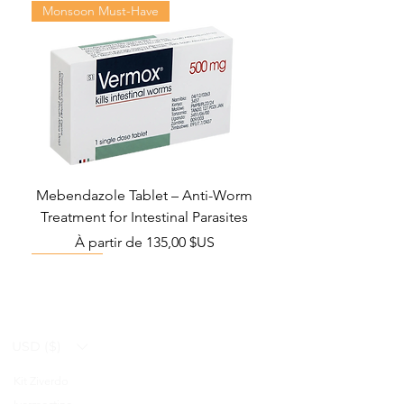
Monsoon Must-Have
Mebendazole Tablet – Anti-Worm
Treatment for Intestinal Parasites
Prix promotionnel
À partir de
135,00 $US
Monsoon Must-Have
Viral Defense
Viral Defense
Viral Defense
Metabolic Boost
Viral Defense
Health Management
Wellness
USD ($)
Kit Ziverdo
Blog