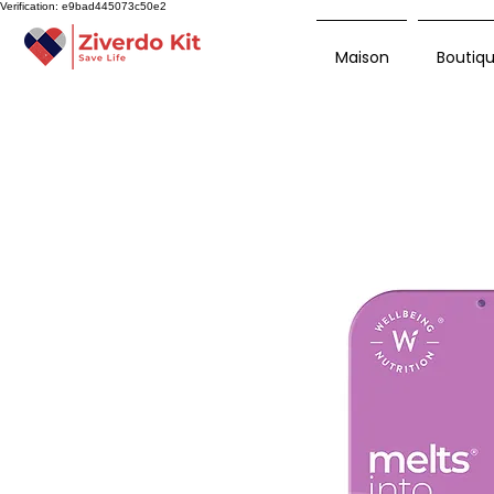
Verification: e9bad445073c50e2
Maison
Boutiq