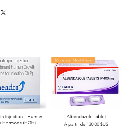
Monsoon Must-Have
n Injection – Human
Albendazole Tablet
h Hormone (HGH)
Prix promotionnel
À partir de
130,00 $US