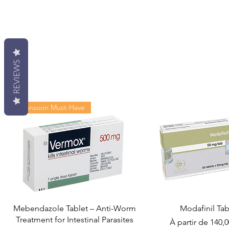
REVIEWS
Monsoon Must-Have
Mebendazole Tablet – Anti-Worm
Modafinil Tab
Treatment for Intestinal Parasites
Prix promotionn
À partir de
140,