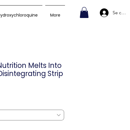
Se conn
ydroxychloroquine
More
utrition Melts Into
Disintegrating Strip
rix