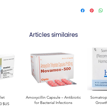
Articles similaires
let
Amoxycillin Capsule – Antibiotic
Somatropi
for Bacterial Infections
Growt
el
00 $US