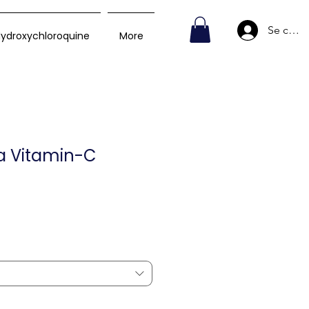
Se conn
ydroxychloroquine
More
a Vitamin-C
Prix