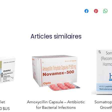
Articles similaires
let
Amoxycillin Capsule – Antibiotic
Somatropi
for Bacterial Infections
Growt
el
00 $US