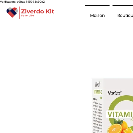
Verification: e9bad445073c50e2
Maison
Boutiq