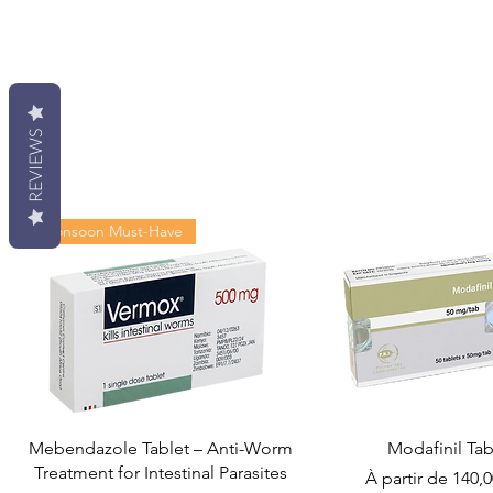
REVIEWS
Monsoon Must-Have
Mebendazole Tablet – Anti-Worm
Modafinil Tab
Treatment for Intestinal Parasites
Prix promotionn
À partir de
140,