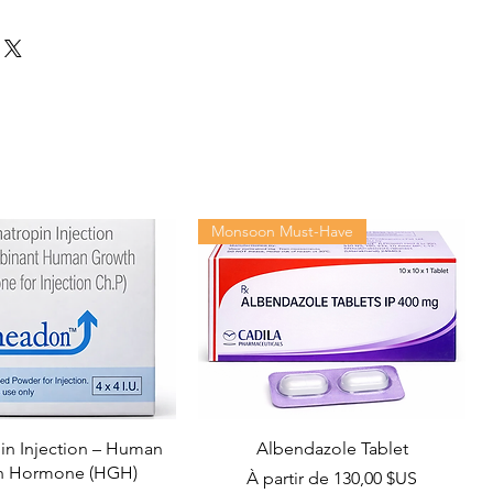
Monsoon Must-Have
n Injection – Human
Albendazole Tablet
h Hormone (HGH)
Prix promotionnel
À partir de
130,00 $US