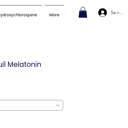
Se conn
ydroxychloroquine
More
uil Melatonin
rix