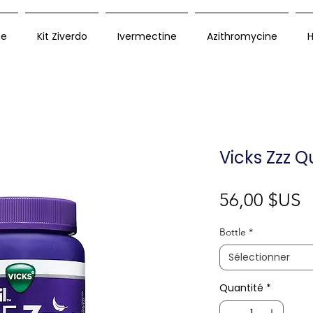
ue
Kit Ziverdo
Ivermectine
Azithromycine
H
Vicks Zzz Q
P
56,00 $US
Bottle
*
Sélectionner
Quantité
*