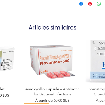
Articles similaires
let
Amoxycillin Capsule – Antibiotic
Somatropi
for Bacterial Infections
Growt
el
00 $US
Prix promotionnel
Prix 
À partir de
60,00 $US
À par