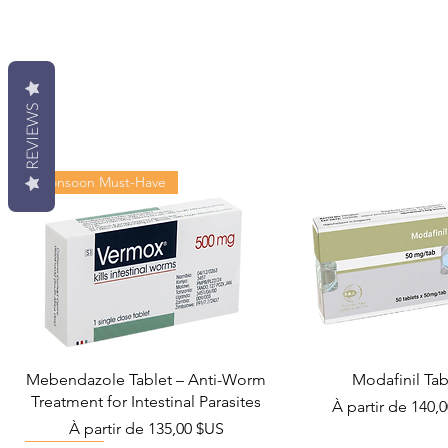
REVIEWS
Monsoon Must-Have
Mebendazole Tablet – Anti-Worm
Modafinil Tab
Treatment for Intestinal Parasites
Prix promotionn
À partir de
140,
Prix promotionnel
À partir de
135,00 $US