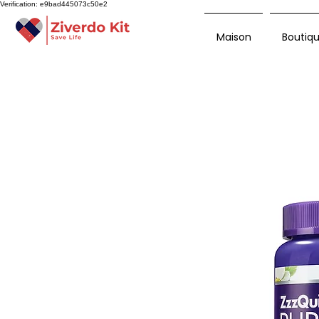
Verification: e9bad445073c50e2
Maison
Boutiq