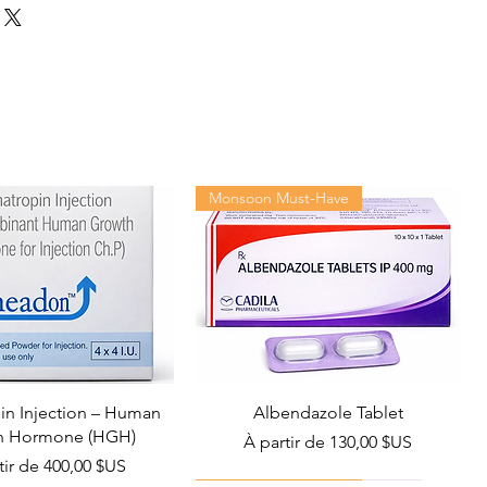
Monsoon Must-Have
n Injection – Human
Albendazole Tablet
h Hormone (HGH)
Prix promotionnel
À partir de
130,00 $US
promotionnel
tir de
400,00 $US