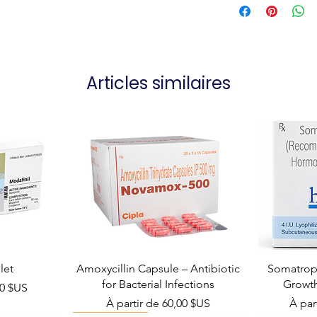
Articles similaires
let
Amoxycillin Capsule – Antibiotic
Somatropi
for Bacterial Infections
Growt
el
00 $US
Prix promotionnel
Prix 
À partir de
60,00 $US
À par