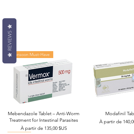
REVIEWS
Monsoon Must-Have
Mebendazole Tablet – Anti-Worm
Modafinil Tab
Treatment for Intestinal Parasites
Prix promotionn
À partir de
140,
Prix promotionnel
À partir de
135,00 $US