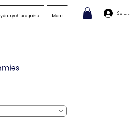
Se conn
ydroxychloroquine
More
mmies
Prix