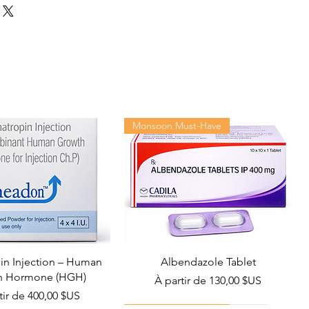
Monsoon Must-Have
n Injection – Human
Albendazole Tablet
h Hormone (HGH)
Prix promotionnel
À partir de
130,00 $US
promotionnel
tir de
400,00 $US