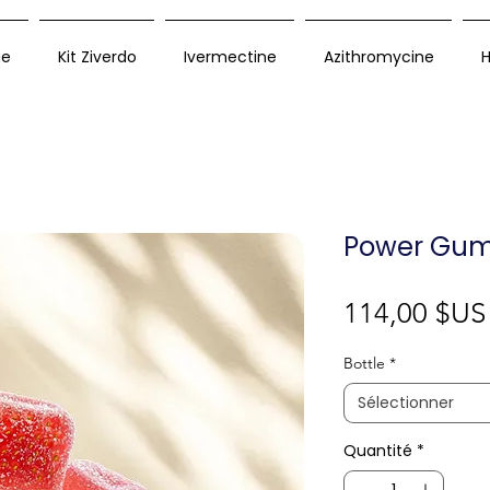
ue
Kit Ziverdo
Ivermectine
Azithromycine
H
Power Gu
114,00 $US
Bottle
*
Sélectionner
Quantité
*