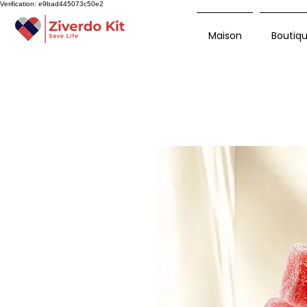
Verification: e9bad445073c50e2
Maison
Boutiq