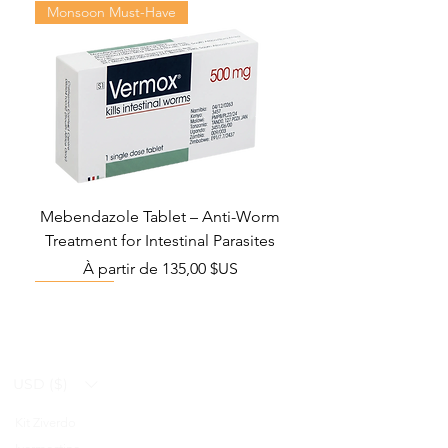
Monsoon Must-Have
Mebendazole Tablet – Anti-Worm
Treatment for Intestinal Parasites
Prix promotionnel
À partir de
135,00 $US
Monsoon Must-Have
Viral Defense
Viral Defense
Viral Defense
Metabolic Boost
Viral Defense
Health Management
Wellness
USD ($)
Kit Ziverdo
Blog