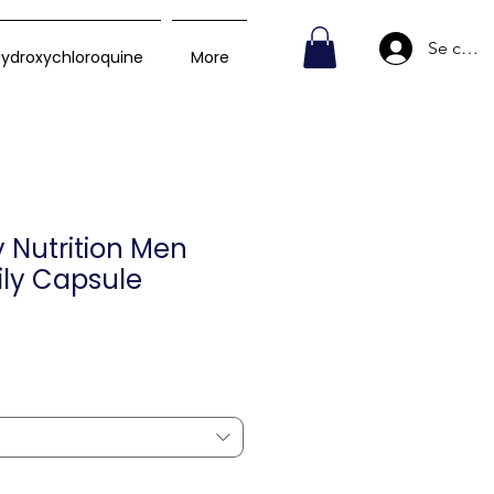
Se conn
ydroxychloroquine
More
 Nutrition Men
aily Capsule
Prix