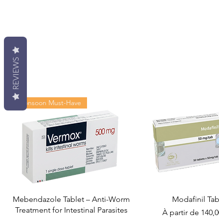
REVIEWS
Monsoon Must-Have
Mebendazole Tablet – Anti-Worm
Modafinil Tab
Treatment for Intestinal Parasites
Prix promotionn
À partir de
140,