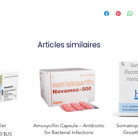
Articles similaires
let
Amoxycillin Capsule – Antibiotic
Somatropi
for Bacterial Infections
Growt
el
00 $US