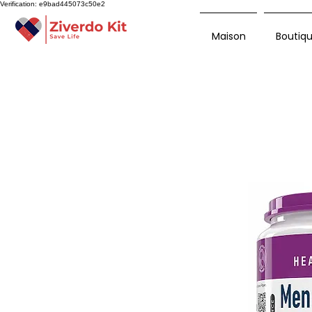
Verification: e9bad445073c50e2
Maison
Boutiq