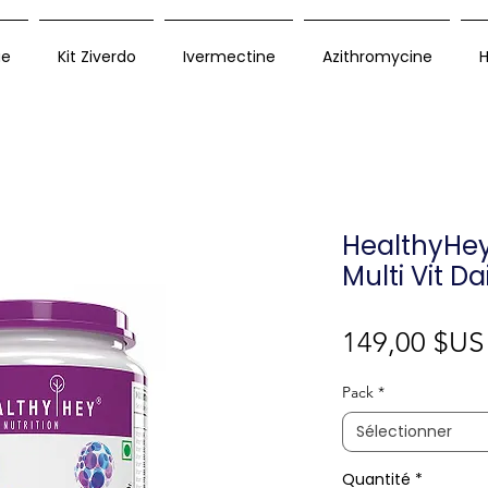
ue
Kit Ziverdo
Ivermectine
Azithromycine
H
HealthyHey
Multi Vit D
149,00 $US
Pack
*
Sélectionner
Quantité
*