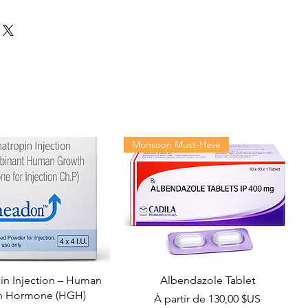
Monsoon Must-Have
n Injection – Human
Albendazole Tablet
h Hormone (HGH)
Prix promotionnel
À partir de
130,00 $US