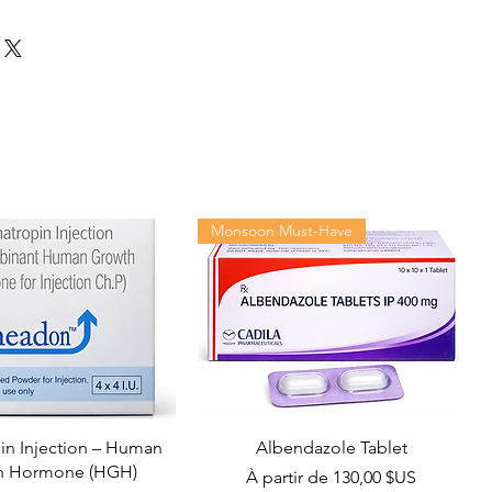
Monsoon Must-Have
n Injection – Human
Albendazole Tablet
h Hormone (HGH)
Prix promotionnel
À partir de
130,00 $US