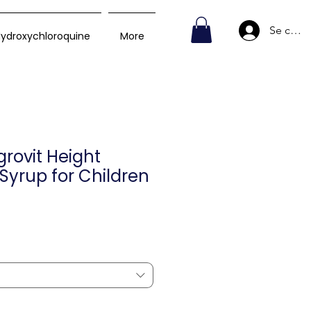
Se conn
ydroxychloroquine
More
rovit Height
Syrup for Children
rix