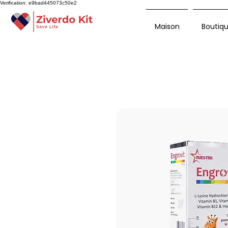
Verification: e9bad445073c50e2
Maison
Boutiq