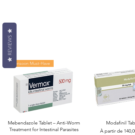
REVIEWS
Monsoon Must-Have
Mebendazole Tablet – Anti-Worm
Modafinil Tab
Treatment for Intestinal Parasites
Prix promotionn
À partir de
140,