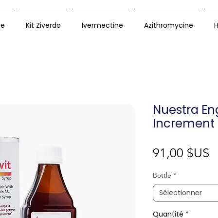
ue
Kit Ziverdo
Ivermectine
Azithromycine
H
Nuestra Eng
Increment 
P
91,00 $US
Bottle
*
Sélectionner
Quantité
*