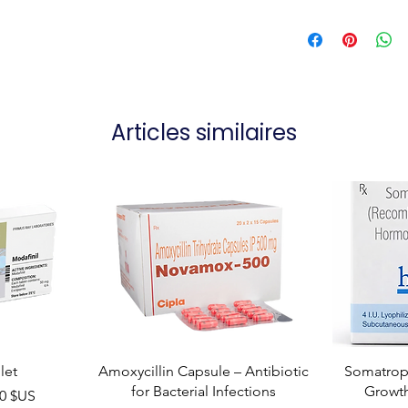
Articles similaires
let
Amoxycillin Capsule – Antibiotic
Somatropi
for Bacterial Infections
Growt
el
00 $US