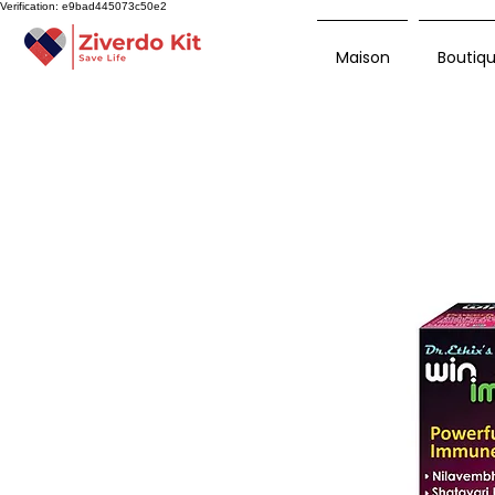
Verification: e9bad445073c50e2
Maison
Boutiq