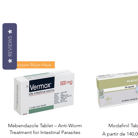
REVIEWS
Monsoon Must-Have
Mebendazole Tablet – Anti-Worm
Modafinil Tab
Treatment for Intestinal Parasites
Prix promotionn
À partir de
140,