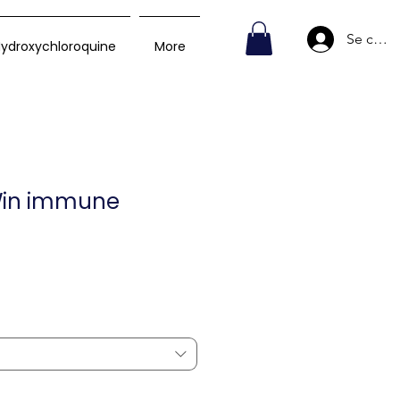
Se conn
ydroxychloroquine
More
 Win immune
Prix