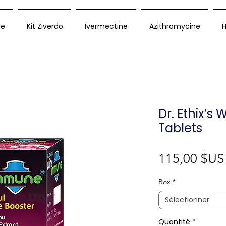
ue
Kit Ziverdo
Ivermectine
Azithromycine
H
Dr. Ethix’s
Tablets
115,00 $US
Box
*
Sélectionner
Quantité
*