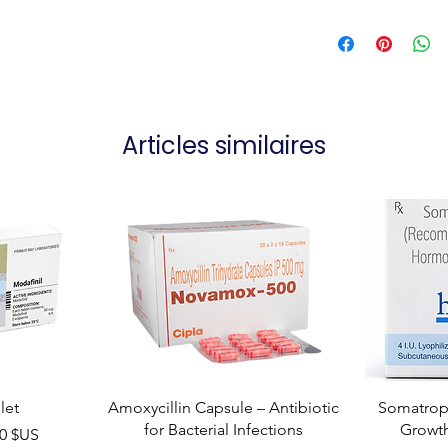
Articles similaires
let
Amoxycillin Capsule – Antibiotic
Somatropi
for Bacterial Infections
Growt
el
00 $US