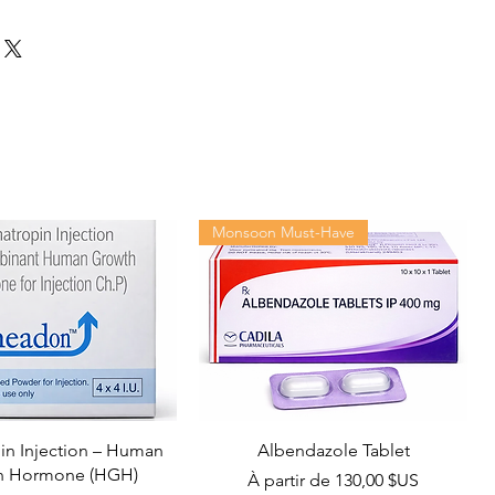
Monsoon Must-Have
n Injection – Human
Albendazole Tablet
h Hormone (HGH)
Prix promotionnel
À partir de
130,00 $US