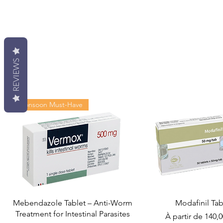
REVIEWS
Monsoon Must-Have
Mebendazole Tablet – Anti-Worm
Modafinil Tab
Treatment for Intestinal Parasites
Prix promotionn
À partir de
140,