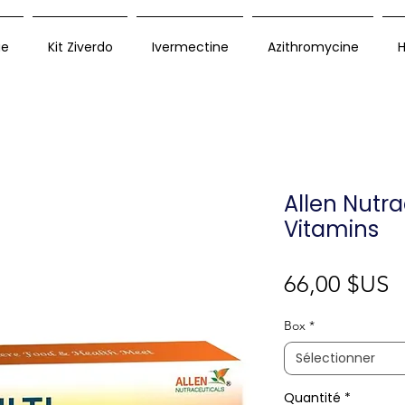
ue
Kit Ziverdo
Ivermectine
Azithromycine
H
Allen Nutra
Vitamins
P
66,00 $US
Box
*
Sélectionner
Quantité
*