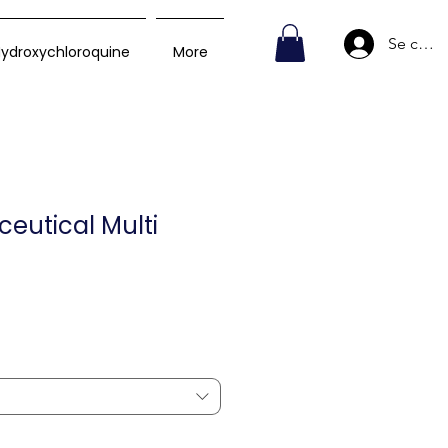
Se conn
ydroxychloroquine
More
ceutical Multi
rix