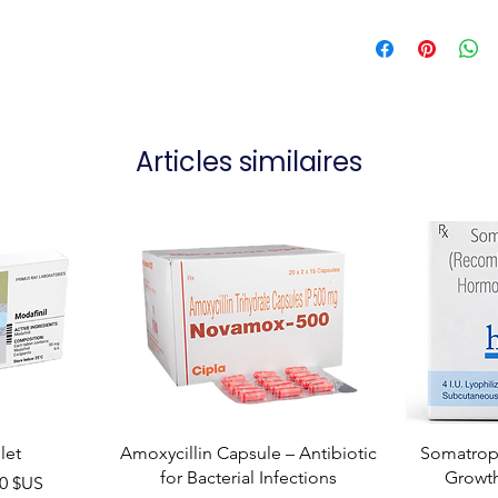
Articles similaires
let
Amoxycillin Capsule – Antibiotic
Somatropi
for Bacterial Infections
Growt
el
00 $US