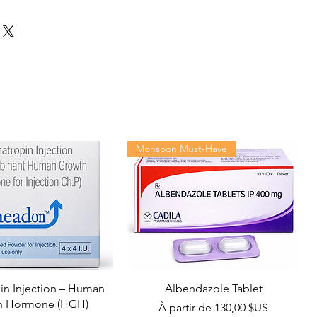
Monsoon Must-Have
n Injection – Human
Albendazole Tablet
h Hormone (HGH)
Prix promotionnel
À partir de
130,00 $US