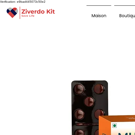
Verification: e9bad445073c50e2
Maison
Boutiq