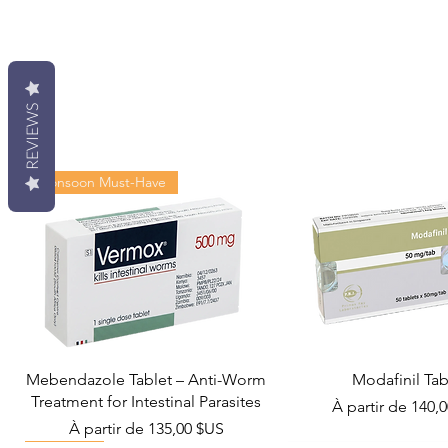
REVIEWS
Monsoon Must-Have
Mebendazole Tablet – Anti-Worm
Modafinil Tab
Treatment for Intestinal Parasites
Prix promotionn
À partir de
140,
Prix promotionnel
À partir de
135,00 $US