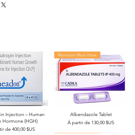
Monsoon Must-Have
n Injection – Human
Albendazole Tablet
h Hormone (HGH)
Prix promotionnel
À partir de
130,00 $US
promotionnel
tir de
400,00 $US