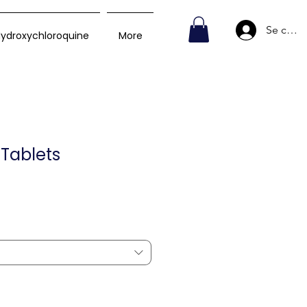
Se conn
ydroxychloroquine
More
 Tablets
rix