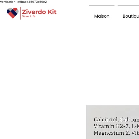
Verification: e9bad445073c50e2
Maison
Boutiq