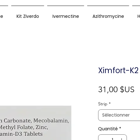
ue
Kit Ziverdo
Ivermectine
Azithromycine
H
Ximfort-K2
P
31,00 $US
Strip
*
Sélectionner
Quantité
*