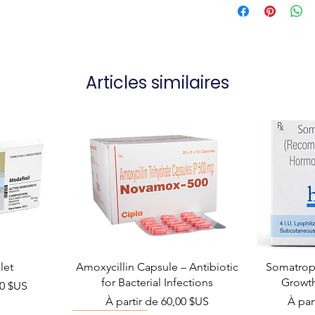
Articles similaires
let
Amoxycillin Capsule – Antibiotic
Somatropi
for Bacterial Infections
Growt
el
00 $US
Prix promotionnel
Prix 
À partir de
60,00 $US
À par