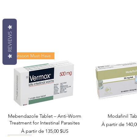
REVIEWS
Monsoon Must-Have
Mebendazole Tablet – Anti-Worm
Modafinil Tab
Treatment for Intestinal Parasites
Prix promotionn
À partir de
140,
Prix promotionnel
À partir de
135,00 $US