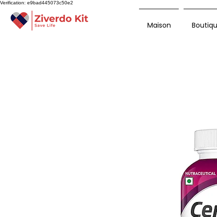
Verification: e9bad445073c50e2
Maison
Boutiq