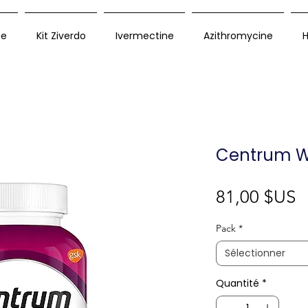
ue
Kit Ziverdo
Ivermectine
Azithromycine
H
Centrum 
P
81,00 $US
Pack
*
Sélectionner
Quantité
*