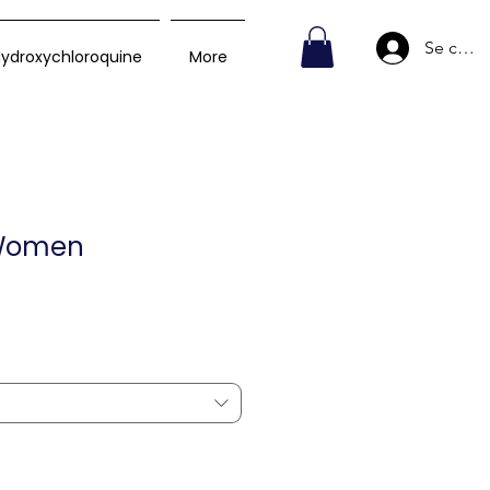
Se conn
ydroxychloroquine
More
Women
rix