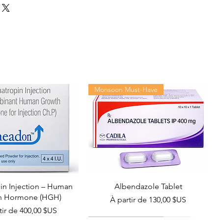
Monsoon Must-Have
n Injection – Human
Albendazole Tablet
h Hormone (HGH)
Prix promotionnel
À partir de
130,00 $US
promotionnel
tir de
400,00 $US