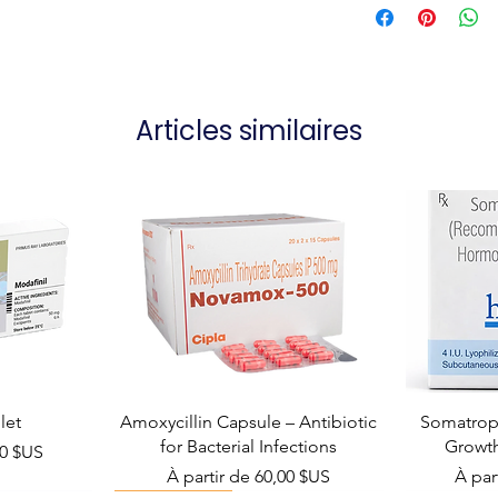
Articles similaires
let
Amoxycillin Capsule – Antibiotic
Somatropi
for Bacterial Infections
Growt
el
00 $US
Prix promotionnel
Prix 
À partir de
60,00 $US
À par