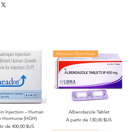
Monsoon Must-Have
n Injection – Human
Albendazole Tablet
h Hormone (HGH)
Prix promotionnel
À partir de
130,00 $US
promotionnel
tir de
400,00 $US