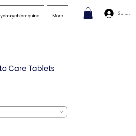
Se conn
ydroxychloroquine
More
o Care Tablets
Prix