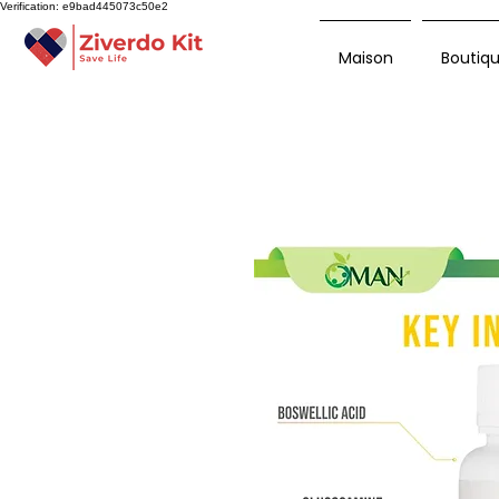
Verification: e9bad445073c50e2
Maison
Boutiq