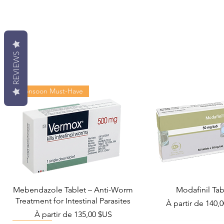
REVIEWS
Monsoon Must-Have
Mebendazole Tablet – Anti-Worm
Modafinil Tab
Treatment for Intestinal Parasites
Prix promotionn
À partir de
140,
Prix promotionnel
À partir de
135,00 $US