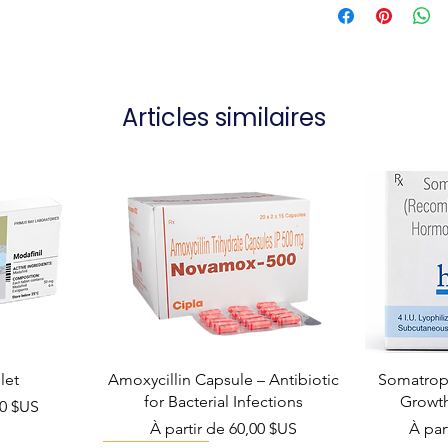
Articles similaires
let
Amoxycillin Capsule – Antibiotic
Somatropi
for Bacterial Infections
Growt
el
00 $US
Prix promotionnel
Prix 
À partir de
60,00 $US
À par