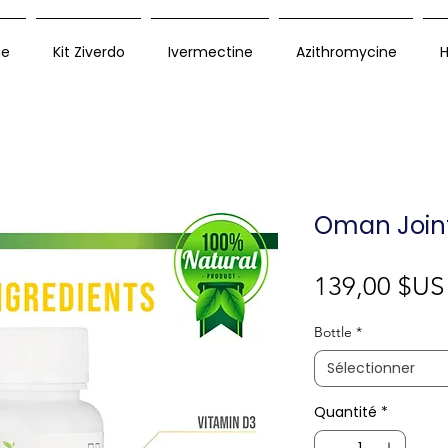
ue
Kit Ziverdo
Ivermectine
Azithromycine
H
Oman Joint
139,00 $US
Bottle
*
Sélectionner
Quantité
*